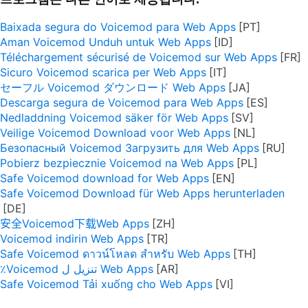
Baixada segura do Voicemod para Web Apps
Aman Voicemod Unduh untuk Web Apps
Téléchargement sécurisé de Voicemod sur Web Apps
Sicuro Voicemod scarica per Web Apps
セーフル Voicemod ダウンロード Web Apps
Descarga segura de Voicemod para Web Apps
Nedladdning Voicemod säker för Web Apps
Veilige Voicemod Download voor Web Apps
Безопасный Voicemod Загрузить для Web Apps
Pobierz bezpiecznie Voicemod na Web Apps
Safe Voicemod download for Web Apps
Safe Voicemod Download für Web Apps herunterladen
安全Voicemod下载Web Apps
Voicemod indirin Web Apps
Safe Voicemod ดาวน์โหลด สำหรับ Web Apps
٪Voicemod تنزيل ل Web Apps
Safe Voicemod Tải xuống cho Web Apps