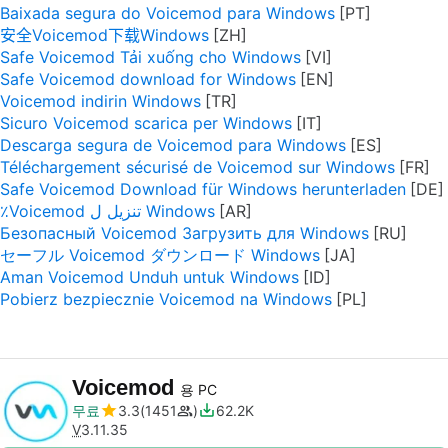
Baixada segura do Voicemod para Windows
安全Voicemod下载Windows
Safe Voicemod Tải xuống cho Windows
Safe Voicemod download for Windows
Voicemod indirin Windows
Sicuro Voicemod scarica per Windows
Descarga segura de Voicemod para Windows
Téléchargement sécurisé de Voicemod sur Windows
Safe Voicemod Download für Windows herunterladen
٪Voicemod تنزيل ل Windows
Безопасный Voicemod Загрузить для Windows
セーフル Voicemod ダウンロード Windows
Aman Voicemod Unduh untuk Windows
Pobierz bezpiecznie Voicemod na Windows
Voicemod
용 PC
무료
3.3
1451
62.2K
V
3.11.35