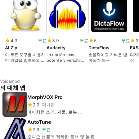
4.3
무료
3.9
무료
5
무료
3
ALZip
Audacity
DictaFlow
FXS
이 무료 도구를 사용하
La opción más
효율적이고 가벼운 받
디지
여 파일을 압축하고 압
potente y versátil
아쓰기 도구
상
축을 풉니다.
para grabar y editar
tus archivos de audio
Voicemod
의 대체 앱
MorphVOX Pro
2.9
평가판
아이처럼 소리, 괴물, 로봇 ...
AutoTune
2.9
무료
오디오 샘플의 정확한 음색 및 볼륨