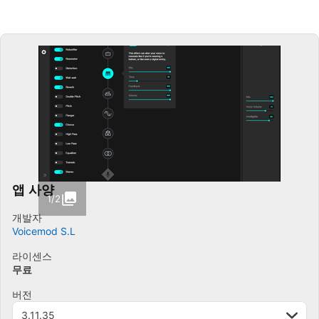
앱 사양
1/2
개발자
Voicemod S.L
라이센스
무료
버전
3.11.35